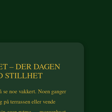
ET – DER DAGEN
 STILLHET
r å se noe vakkert. Noen ganger
g på terrassen eller vende
 sin egen rytme — morgenlyset