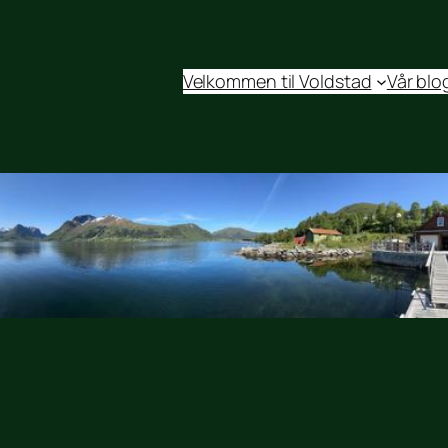
Velkommen til Voldstad
Vår blo