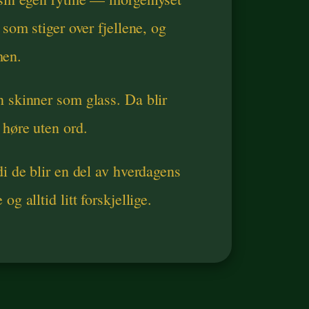
 som stiger over fjellene, og
men.
n skinner som glass. Da blir
 høre uten ord.
di de blir en del av hverdagens
g alltid litt forskjellige.