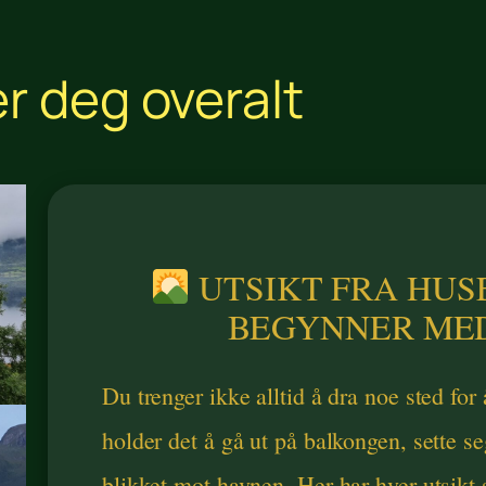
r deg overalt
UTSIKT FRA HUS
BEGYNNER MED
Du trenger ikke alltid å dra noe sted fo
holder det å gå ut på balkongen, sette se
blikket mot havnen. Her har hver utsikt