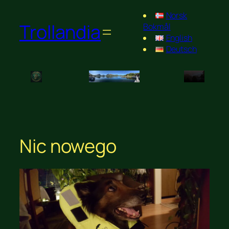
Przejdź
Norsk
Trollandia
Bokmål
do
English
treści
Deutsch
Nic nowego