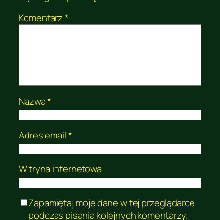
Komentarz
*
Nazwa
*
Adres email
*
Witryna internetowa
Zapamiętaj moje dane w tej przeglądarce
podczas pisania kolejnych komentarzy.