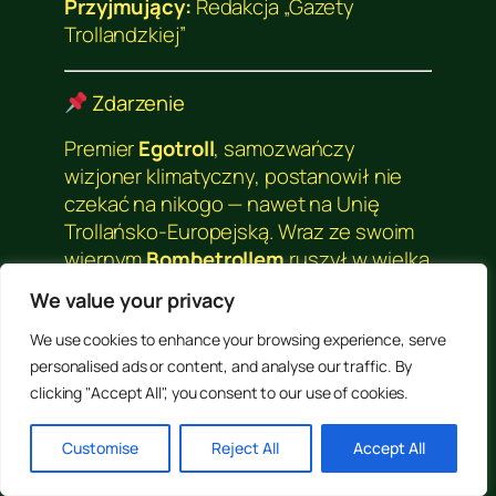
Przyjmujący:
Redakcja
„Gazety
Trollandzkiej”
Zdarzenie
Premier
Egotroll
, samozwańczy
wizjoner klimatyczny, postanowił nie
czekać na nikogo — nawet na Unię
Trollańsko-Europejską. Wraz ze swoim
wiernym
Bombetrollem
ruszył w wielką
podróż… na papierowej mapie.
We value your privacy
Mapa była tak duża, że zajęła pół sali, a
We use cookies to enhance your browsing experience, serve
tak nieczytelna, że nawet sędziwy Dąb
personalised ads or content, and analyse our traffic. By
Strategiczny nie potrafił znaleźć
clicking "Accept All", you consent to our use of cookies.
północy. Ale to nie przeszkodziło
premierowi: z powagą wskazał palcem
Customise
Reject All
Accept All
w pustkę i ogłosił: