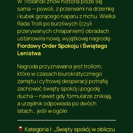
W Trollandii znów historia pisze się
sama — powoli, z przerwami na drzemkę
i kubek gorącego naparu z mchu. Wielka
Rada Trolli po burzliwych (czyli
przerywanych chrapaniem) obradach
ustanowiła nową, wyjątkową nagrodę:
Fiordowy Order Spokoju i Świętego
Lenistwa
.
Nagroda przyznawana jest trollom,
które w czasach biurokratycznego
zamętu i cyfrowej desperacji potrafią
zachować święty spokój i pogodę
ducha — nawet gdy formularze znikają,
a urzędnik odpowiada po dwóch
latach… jeśli w ogóle.
Kategoria I: „Święty spokój w obliczu