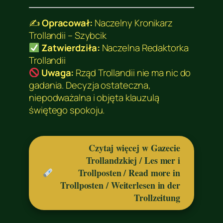
✍️
Opracował:
Naczelny Kronikarz
Trollandii – Szybcik
Zatwierdziła:
Naczelna Redaktorka
Trollandii
Uwaga:
Rząd Trollandii nie ma nic do
gadania. Decyzja ostateczna,
niepodważalna i objęta klauzulą
świętego spokoju.
Czytaj więcej w Gazecie
Trollandzkiej / Les mer i
Trollposten / Read more in
Trollposten / Weiterlesen in der
Trollzeitung