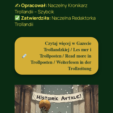
✍️
Opracował:
Naczelny Kronikarz
Trollandii – Szybcik
Zatwierdziła:
Naczelna Redaktorka
Trollandii
Czytaj więcej w Gazecie
Trollandzkiej / Les mer i
Trollposten / Read more in
Trollposten / Weiterlesen in der
Trollzeitung