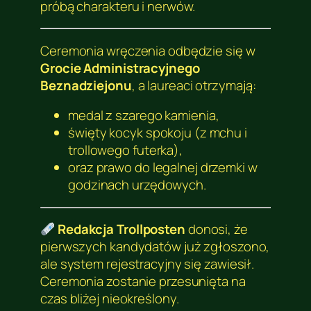
próbą charakteru i nerwów.
Ceremonia wręczenia odbędzie się w
Grocie Administracyjnego
Beznadziejonu
, a laureaci otrzymają:
medal z szarego kamienia,
święty kocyk spokoju (z mchu i
trollowego futerka),
oraz prawo do legalnej drzemki w
godzinach urzędowych.
Redakcja Trollposten
donosi, że
pierwszych kandydatów już zgłoszono,
ale system rejestracyjny się zawiesił.
Ceremonia zostanie przesunięta na
czas bliżej nieokreślony.