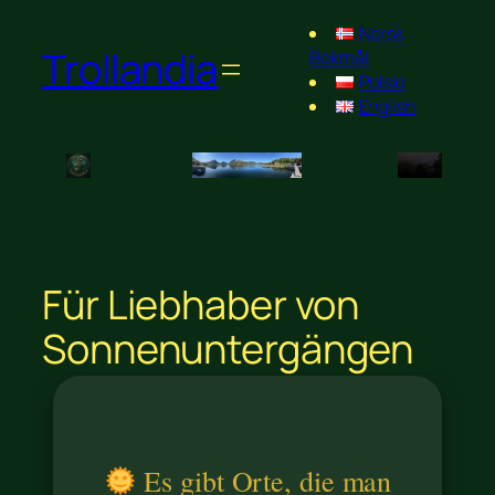
Norsk
Trollandia
Bokmål
Polski
English
Für Liebhaber von
Sonnenuntergänge
Sonnenuntergängen
Es gibt Orte, die man