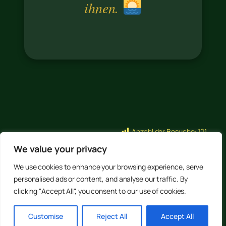
ihnen.
Anzahl der Besuche:
101
Trollandia
We value your privacy
We use cookies to enhance your browsing experience, serve
personalised ads or content, and analyse our traffic. By
clicking "Accept All", you consent to our use of cookies.
Copyright © 2025 Stanislawa Voldsund
Customise
Reject All
Accept All